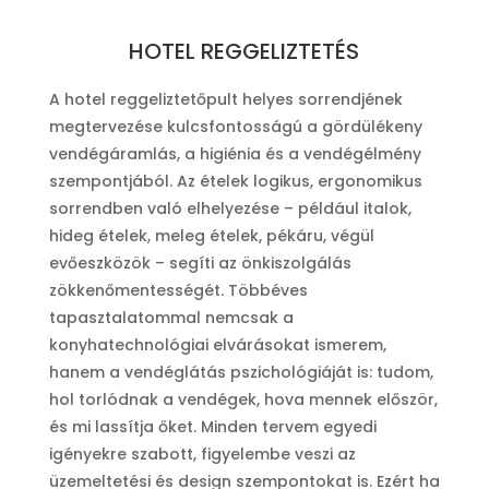
HOTEL REGGELIZTETÉS
A hotel reggeliztetőpult helyes sorrendjének
megtervezése kulcsfontosságú a gördülékeny
vendégáramlás, a higiénia és a vendégélmény
szempontjából. Az ételek logikus, ergonomikus
sorrendben való elhelyezése – például italok,
hideg ételek, meleg ételek, pékáru, végül
evőeszközök – segíti az önkiszolgálás
zökkenőmentességét. Többéves
tapasztalatommal nemcsak a
konyhatechnológiai elvárásokat ismerem,
hanem a vendéglátás pszichológiáját is: tudom,
hol torlódnak a vendégek, hova mennek először,
és mi lassítja őket. Minden tervem egyedi
igényekre szabott, figyelembe veszi az
üzemeltetési és design szempontokat is. Ezért ha