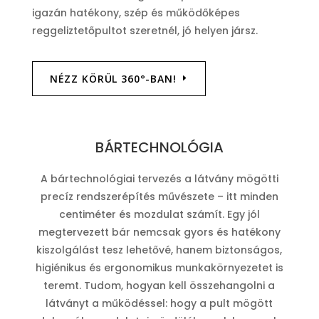
igazán hatékony, szép és működőképes
reggeliztetőpultot szeretnél, jó helyen jársz.
NÉZZ KÖRÜL 360°-BAN!
BÁRTECHNOLÓGIA
A bártechnológiai tervezés a látvány mögötti
precíz rendszerépítés művészete – itt minden
centiméter és mozdulat számít. Egy jól
megtervezett bár nemcsak gyors és hatékony
kiszolgálást tesz lehetővé, hanem biztonságos,
higiénikus és ergonomikus munkakörnyezetet is
teremt. Tudom, hogyan kell összehangolni a
látványt a működéssel: hogy a pult mögött