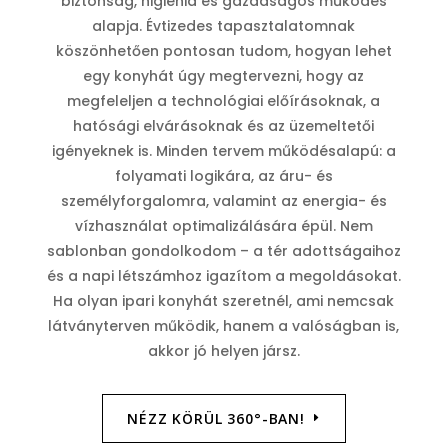
biztonság, higiénia és gazdaságos működés
alapja. Évtizedes tapasztalatomnak
köszönhetően pontosan tudom, hogyan lehet
egy konyhát úgy megtervezni, hogy az
megfeleljen a technológiai előírásoknak, a
hatósági elvárásoknak és az üzemeltetői
igényeknek is. Minden tervem működésalapú: a
folyamati logikára, az áru- és
személyforgalomra, valamint az energia- és
vízhasználat optimalizálására épül. Nem
sablonban gondolkodom – a tér adottságaihoz
és a napi létszámhoz igazítom a megoldásokat.
Ha olyan ipari konyhát szeretnél, ami nemcsak
látványterven működik, hanem a valóságban is,
akkor jó helyen jársz.
NÉZZ KÖRÜL 360°-BAN!