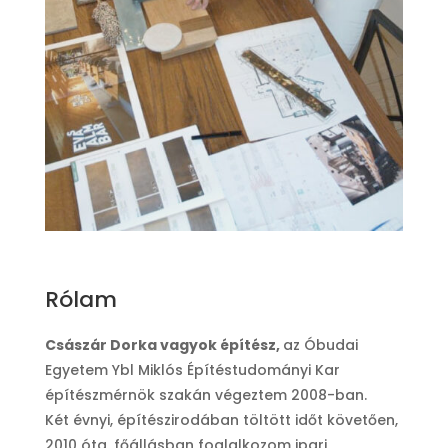
Rólam
Császár Dorka vagyok építész,
az Óbudai
Egyetem Ybl Miklós Építéstudományi Kar
építészmérnök szakán végeztem 2008-ban.
Két évnyi, építészirodában töltött időt követően,
2010 óta, főállásban foglalkozom ipari