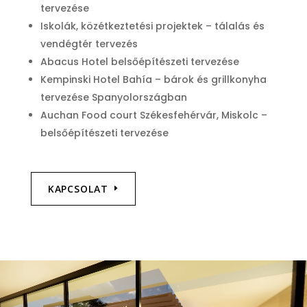
tervezése
Iskolák, közétkeztetési projektek – tálalás és
vendégtér tervezés
Abacus Hotel belsőépítészeti tervezése
Kempinski Hotel Bahía – bárok és grillkonyha
tervezése Spanyolországban
Auchan Food court Székesfehérvár, Miskolc –
belsőépítészeti tervezése
KAPCSOLAT
Videólejátszó