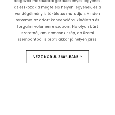
dolgozók mozdulatai gördülékenyek legyenek,
az eszközök a megfelelő helyen legyenek, és a
vendégélmény is tökéletes maradjon. Minden
tervemet az adott koncepcióra, kínálatra és
forgalmi volumenre szabom. Ha olyan bárt
szeretnél, ami nemcsak szép, de üzemi
szempontból is profi, akkor jó helyen jársz.
NÉZZ KÖRÜL 360°-BAN!