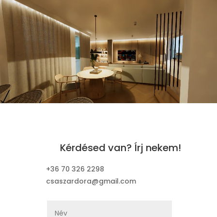
Videólejátszó
Kérdésed van? Írj nekem!
+36 70 326 2298
csaszardora@gmail.com